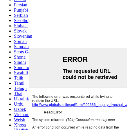
Persian
Punjabi
Serbian
Sesotho
Sinhala
Slovak
Slovenian
Somali
Samoan
Scots Gaelic
Shona
Sindhi
Sundanese
Swahili
Tajik
Tamil
Telugu
Thai
Ukrainian
Urdu
Uzbek
Vietnamese
Welsh
Xhosa