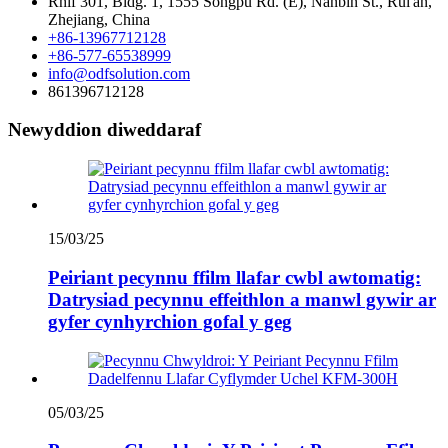
Rhif 301, Bldg. 1, 1555 Songpu Rd. (E), Nanbin St., Rui'an,
Zhejiang, China
+86-13967712128
+86-577-65538999
info@odfsolution.com
861396712128
Newyddion diweddaraf
15/03/25
Peiriant pecynnu ffilm llafar cwbl awtomatig:
Datrysiad pecynnu effeithlon a manwl gywir ar
gyfer cynhyrchion gofal y geg
05/03/25