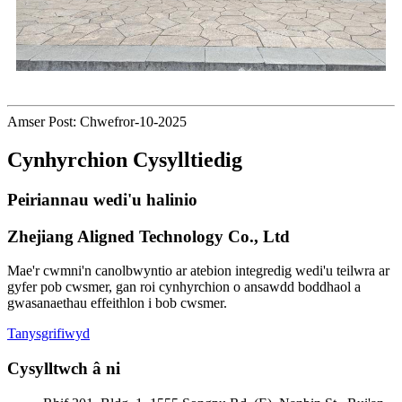
Amser Post: Chwefror-10-2025
Cynhyrchion Cysylltiedig
Peiriannau wedi'u halinio
Zhejiang Aligned Technology Co., Ltd
Mae'r cwmni'n canolbwyntio ar atebion integredig wedi'u teilwra ar
gyfer pob cwsmer, gan roi cynhyrchion o ansawdd boddhaol a
gwasanaethau effeithlon i bob cwsmer.
Tanysgrifiwyd
Cysylltwch â ni