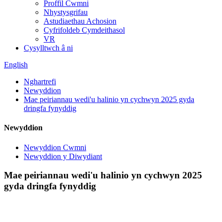
Proffil Cwmni
Nhystysgrifau
Astudiaethau Achosion
Cyfrifoldeb Cymdeithasol
VR
Cysylltwch â ni
English
Nghartrefi
Newyddion
Mae peiriannau wedi'u halinio yn cychwyn 2025 gyda
dringfa fynyddig
Newyddion
Newyddion Cwmni
Newyddion y Diwydiant
Mae peiriannau wedi'u halinio yn cychwyn 2025
gyda dringfa fynyddig