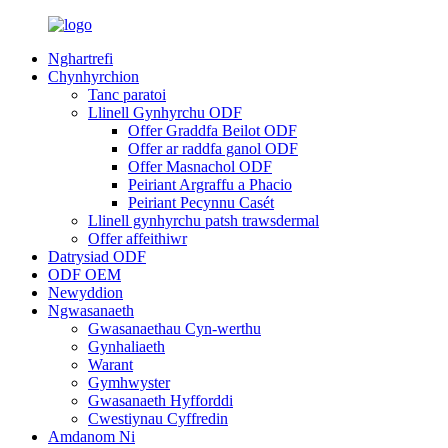
Nghartrefi
Chynhyrchion
Tanc paratoi
Llinell Gynhyrchu ODF
Offer Graddfa Beilot ODF
Offer ar raddfa ganol ODF
Offer Masnachol ODF
Peiriant Argraffu a Phacio
Peiriant Pecynnu Casét
Llinell gynhyrchu patsh trawsdermal
Offer affeithiwr
Datrysiad ODF
ODF OEM
Newyddion
Ngwasanaeth
Gwasanaethau Cyn-werthu
Gynhaliaeth
Warant
Gymhwyster
Gwasanaeth Hyfforddi
Cwestiynau Cyffredin
Amdanom Ni