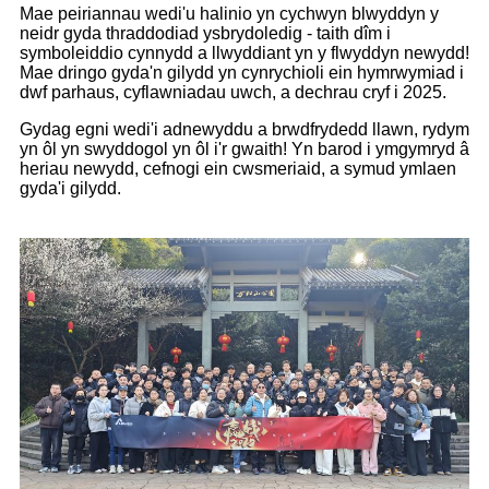
Mae peiriannau wedi'u halinio yn cychwyn blwyddyn y
neidr gyda thraddodiad ysbrydoledig - taith dîm i
symboleiddio cynnydd a llwyddiant yn y flwyddyn newydd!
Mae dringo gyda'n gilydd yn cynrychioli ein hymrwymiad i
dwf parhaus, cyflawniadau uwch, a dechrau cryf i 2025.
Gydag egni wedi'i adnewyddu a brwdfrydedd llawn, rydym
yn ôl yn swyddogol yn ôl i'r gwaith! Yn barod i ymgymryd â
heriau newydd, cefnogi ein cwsmeriaid, a symud ymlaen
gyda'i gilydd.