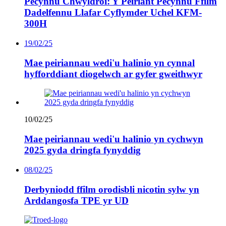
Pecynnu Chwyldroi: Y Peiriant Pecynnu Ffilm
Dadelfennu Llafar Cyflymder Uchel KFM-
300H
19/02/25
Mae peiriannau wedi'u halinio yn cynnal
hyfforddiant diogelwch ar gyfer gweithwyr
10/02/25
Mae peiriannau wedi'u halinio yn cychwyn
2025 gyda dringfa fynyddig
08/02/25
Derbyniodd ffilm orodisbli nicotin sylw yn
Arddangosfa TPE yr UD