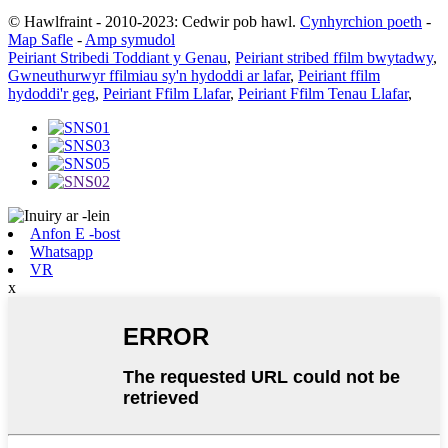
© Hawlfraint - 2010-2023: Cedwir pob hawl.
Cynhyrchion poeth
-
Map Safle
-
Amp symudol
Peiriant Stribedi Toddiant y Genau
,
Peiriant stribed ffilm bwytadwy
,
Gwneuthurwyr ffilmiau sy'n hydoddi ar lafar
,
Peiriant ffilm
hydoddi'r geg
,
Peiriant Ffilm Llafar
,
Peiriant Ffilm Tenau Llafar
,
Anfon E -bost
Whatsapp
VR
x