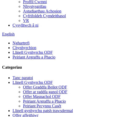
Proffil Cwmni
Nhystysgrifau
Astudiaethau Achosion
Cyfrifoldeb Cymdeithasol
VR
Cysylltwch â ni
English
Nghartrefi
Chynhyrchion
Llinell Gynhyrchu ODF
Peiriant Argraffu a Phacio
Categorïau
Tanc paratoi
Llinell Gynhyrchu ODF
Offer Graddfa Beilot ODF
Offer ar raddfa ganol ODF
Offer Masnachol ODF
Peiriant Argraffu a Phacio
Peiriant Pecynnu Casét
Llinell gynhyrchu patsh trawsdermal
Offer affeithiwr