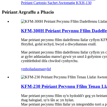
Peiriant Cartonio Sachet Awtomatig KXH-130
Peiriant Argraffu a Phacio
KFM-300H Peiriant Pecynnu Ffilm Dadelfe
Mae peiriant pecynnu ffilm dadelfennu llafar cyflym KFM-
fferyllol, gofal iechyd, bwyd a diwydiannau eraill.
Mae peiriant pecynnu ffilm dadelfennu llafar cyflym yn 
ar gyfer addasiadau manwl gywir yn unol â gofynion cyn
cymhlethdod difa chwilod cynhyrchu.
ymholiadau
manylid
KFM-230 Peiriant Pecynnu Ffilm Tenau Ll
Mae peiriant pecynnu ffilm sy'n hydoddi'r geg yn beiria
rhag halogiad, sy'n lân ac yn hylan.
Mae peiriant pecynnu ffilm llafar yn integreiddio torri a