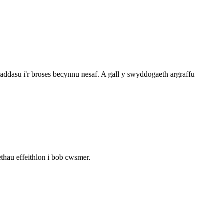
w haddasu i'r broses becynnu nesaf. A gall y swyddogaeth argraffu
thau effeithlon i bob cwsmer.