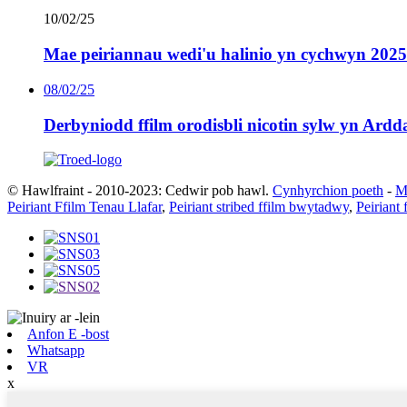
10/02/25
Mae peiriannau wedi'u halinio yn cychwyn 2025
08/02/25
Derbyniodd ffilm orodisbli nicotin sylw yn Ar
© Hawlfraint - 2010-2023: Cedwir pob hawl.
Cynhyrchion poeth
-
M
Peiriant Ffilm Tenau Llafar
,
Peiriant stribed ffilm bwytadwy
,
Peiriant 
Anfon E -bost
Whatsapp
VR
x