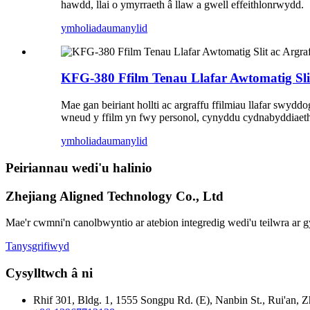
hawdd, llai o ymyrraeth â llaw a gwell effeithlonrwydd.
ymholiadau
manylid
KFG-380 Ffilm Tenau Llafar Awtomatig Slit
Mae gan beiriant hollti ac argraffu ffilmiau llafar swyddo
wneud y ffilm yn fwy personol, cynyddu cydnabyddiaeth,
ymholiadau
manylid
Peiriannau wedi'u halinio
Zhejiang Aligned Technology Co., Ltd
Mae'r cwmni'n canolbwyntio ar atebion integredig wedi'u teilwra ar
Tanysgrifiwyd
Cysylltwch â ni
Rhif 301, Bldg. 1, 1555 Songpu Rd. (E), Nanbin St., Rui'an, Z