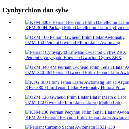
Cynhyrchion dan sylw
KFM-300H Packagi Ffilm Dadelfennu Llafar Cyflymder 
OZM-160 Peiriant Gwneud Ffilm Llafar Awtomatig
Peiriant Cymysgydd Emwlsio Gwactod Cyfres ZRX
OZM-340-4M Peiriant Gwneud Ffilm Tenau Llafar Awt
KFG-380 Ffilm Tenau Llafar Awtomatig Hiltio a Pri ...
OZM-120 Gwneud Ffilm Llafar Llafar (Math o Lab)
KFM-230 Peiriant Pecynnu Ffilm Tenau Llafar Awtomat