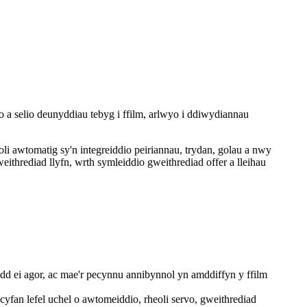
no a selio deunyddiau tebyg i ffilm, arlwyo i ddiwydiannau
i awtomatig sy'n integreiddio peiriannau, trydan, golau a nwy
hrediad llyfn, wrth symleiddio gweithrediad offer a lleihau
dd ei agor, ac mae'r pecynnu annibynnol yn amddiffyn y ffilm
 cyfan lefel uchel o awtomeiddio, rheoli servo, gweithrediad