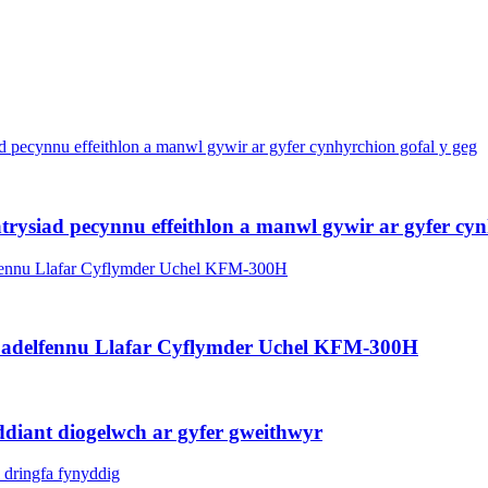
atrysiad pecynnu effeithlon a manwl gywir ar gyfer cyn
 Dadelfennu Llafar Cyflymder Uchel KFM-300H
ddiant diogelwch ar gyfer gweithwyr