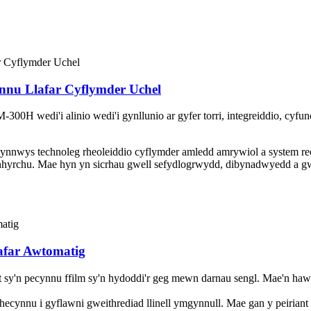
nnu Llafar Cyflymder Uchel
300H wedi'i alinio wedi'i gynllunio ar gyfer torri, integreiddio, cyfu
cynnwys technoleg rheoleiddio cyflymder amledd amrywiol a system reol
hyrchu. Mae hyn yn sicrhau gwell sefydlogrwydd, dibynadwyedd a gweit
afar Awtomatig
nt sy'n pecynnu ffilm sy'n hydoddi'r geg mewn darnau sengl. Mae'n haw
 phecynnu i gyflawni gweithrediad llinell ymgynnull. Mae gan y peiriant