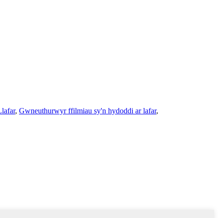
Llafar
,
Gwneuthurwyr ffilmiau sy'n hydoddi ar lafar
,