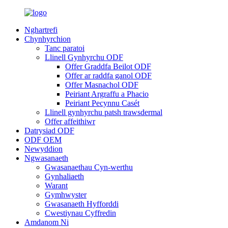
Nghartrefi
Chynhyrchion
Tanc paratoi
Llinell Gynhyrchu ODF
Offer Graddfa Beilot ODF
Offer ar raddfa ganol ODF
Offer Masnachol ODF
Peiriant Argraffu a Phacio
Peiriant Pecynnu Casét
Llinell gynhyrchu patsh trawsdermal
Offer affeithiwr
Datrysiad ODF
ODF OEM
Newyddion
Ngwasanaeth
Gwasanaethau Cyn-werthu
Gynhaliaeth
Warant
Gymhwyster
Gwasanaeth Hyfforddi
Cwestiynau Cyffredin
Amdanom Ni