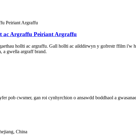
 ac Argraffu Peiriant Argraffu
gaethau hollti ac argraffu. Gall hollti ac ailddirwyn y gofrestr ffilm i'
 a gwella argraff brand.
 gyfer pob cwsmer, gan roi cynhyrchion o ansawdd boddhaol a gwasanae
hejiang, China