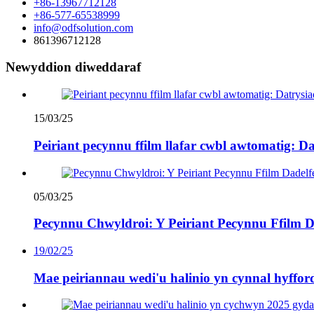
+86-13967712128
+86-577-65538999
info@odfsolution.com
861396712128
Newyddion diweddaraf
15/03/25
Peiriant pecynnu ffilm llafar cwbl awtomatig: D
05/03/25
Pecynnu Chwyldroi: Y Peiriant Pecynnu Ffilm
19/02/25
Mae peiriannau wedi'u halinio yn cynnal hyffor