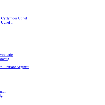
Uchel ...
omatig
ig