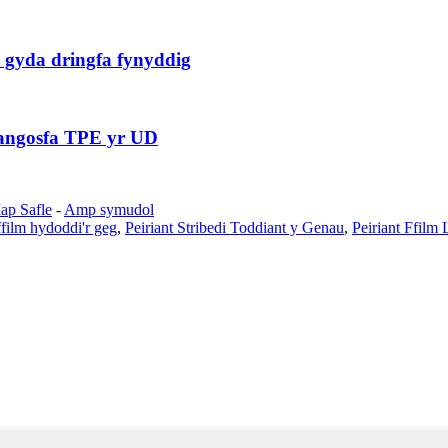
 gyda dringfa fynyddig
ddangosfa TPE yr UD
ap Safle
-
Amp symudol
ffilm hydoddi'r geg
,
Peiriant Stribedi Toddiant y Genau
,
Peiriant Ffilm 