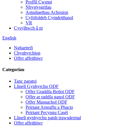
Proffil Cwmni
Nhystysgrifau
Astudiaethau Achosion
Cyfrifoldeb Cymdeithasol
VR
Cysylltwch â ni
English
Nghartrefi
Chynhyrchion
Offer affeithiwr
Categorïau
Tanc paratoi
Llinell Gynhyrchu ODF
Offer Graddfa Beilot ODF
Offer ar raddfa ganol ODF
Offer Masnachol ODF
Peiriant Argraffu a Phacio
Peiriant Pecynnu Casét
Llinell gynhyrchu patsh trawsdermal
Offer affeithiwr