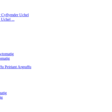
Uchel ...
omatig
ig