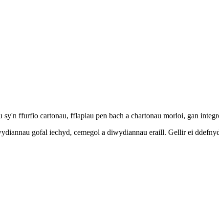
y'n ffurfio cartonau, fflapiau pen bach a chartonau morloi, gan integr
iannau gofal iechyd, cemegol a diwydiannau eraill. Gellir ei ddefnyddi