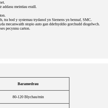
het.
r addasu meintiau eraill.
ton.
 tra bod y systemau trydanol yn Siemens yn bennaf, SMC.
 gyda mecanwaith stopio auto gan ddefnyddio gorchudd diogelwch.
oses pecynnu carton.
Baramedrau
80-120 Blychau/min