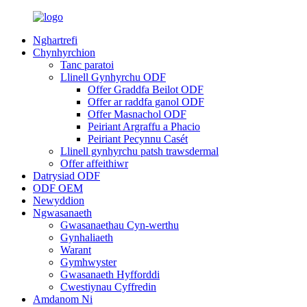
Nghartrefi
Chynhyrchion
Tanc paratoi
Llinell Gynhyrchu ODF
Offer Graddfa Beilot ODF
Offer ar raddfa ganol ODF
Offer Masnachol ODF
Peiriant Argraffu a Phacio
Peiriant Pecynnu Casét
Llinell gynhyrchu patsh trawsdermal
Offer affeithiwr
Datrysiad ODF
ODF OEM
Newyddion
Ngwasanaeth
Gwasanaethau Cyn-werthu
Gynhaliaeth
Warant
Gymhwyster
Gwasanaeth Hyfforddi
Cwestiynau Cyffredin
Amdanom Ni