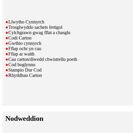
●
Llwytho Cynnyrch
●
Trosglwyddo sachets fertigol
●
Cylchgrawn gwag fflat a chasglu
●
Codi Carton
●
Gwthio cynnyrch
●
Fflap ochr yn cau
●
Fflap ar waith
●
Cau carton/diwedd chwistrellu poeth
●
Cod boglynnu
●
Stampio Dur Cod
●
Rhyddhau Carton
Nodweddion