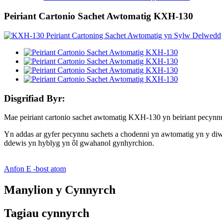
Peiriant Cartonio Sachet Awtomatig KXH-130
Disgrifiad Byr:
Mae peiriant cartonio sachet awtomatig KXH-130 yn beiriant pecynnu s
Yn addas ar gyfer pecynnu sachets a chodenni yn awtomatig yn y diwyd
ddewis yn hyblyg yn ôl gwahanol gynhyrchion.
Anfon E -bost atom
Manylion y Cynnyrch
Tagiau cynnyrch