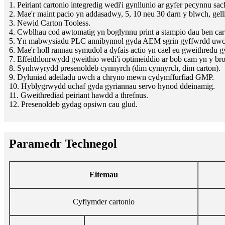
1. Peiriant cartonio integredig wedi'i gynllunio ar gyfer pecynnu sac
2. Mae'r maint pacio yn addasadwy, 5, 10 neu 30 darn y blwch, gelli
3. Newid Carton Tooless.
4. Cwblhau cod awtomatig yn boglynnu print a stampio dau ben car
5. Yn mabwysiadu PLC annibynnol gyda AEM sgrin gyffwrdd uwch,
6. Mae'r holl rannau symudol a dyfais actio yn cael eu gweithredu
7. Effeithlonrwydd gweithio wedi'i optimeiddio ar bob cam yn y br
8. Synhwyrydd presenoldeb cynnyrch (dim cynnyrch, dim carton).
9. Dyluniad adeiladu uwch a chryno mewn cydymffurfiad GMP.
10. Hyblygrwydd uchaf gyda gyriannau servo hynod ddeinamig.
11. Gweithrediad peiriant hawdd a threfnus.
12. Presenoldeb gydag opsiwn cau glud.
Paramedr Technegol
Eitemau
Cyflymder cartonio