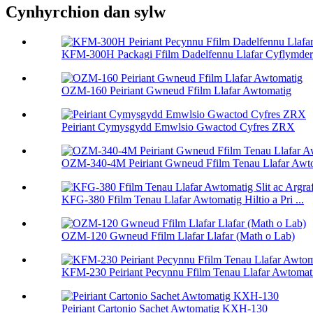
Cynhyrchion dan sylw
KFM-300H Packagi Ffilm Dadelfennu Llafar Cyflymder 
OZM-160 Peiriant Gwneud Ffilm Llafar Awtomatig
Peiriant Cymysgydd Emwlsio Gwactod Cyfres ZRX
OZM-340-4M Peiriant Gwneud Ffilm Tenau Llafar Awt
KFG-380 Ffilm Tenau Llafar Awtomatig Hiltio a Pri ...
OZM-120 Gwneud Ffilm Llafar Llafar (Math o Lab)
KFM-230 Peiriant Pecynnu Ffilm Tenau Llafar Awtomat
Peiriant Cartonio Sachet Awtomatig KXH-130