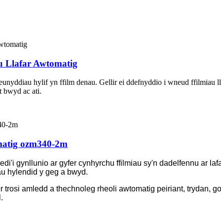
 Llafar Awtomatig
nyddiau hylif yn ffilm denau. Gellir ei ddefnyddio i wneud ffilmiau lla
 bwyd ac ati.
omatig ozm340-2m
di'i gynllunio ar gyfer cynhyrchu ffilmiau sy'n dadelfennu ar lafar,
au hylendid y geg a bwyd.
trosi amledd a thechnoleg rheoli awtomatig peiriant, trydan, gol
.