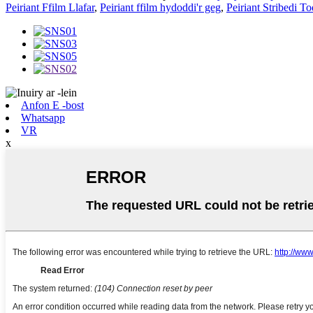
Peiriant Ffilm Llafar
,
Peiriant ffilm hydoddi'r geg
,
Peiriant Stribedi T
Anfon E -bost
Whatsapp
VR
x