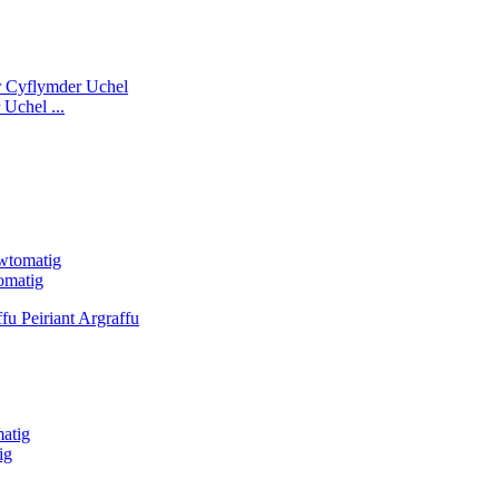
Uchel ...
omatig
ig