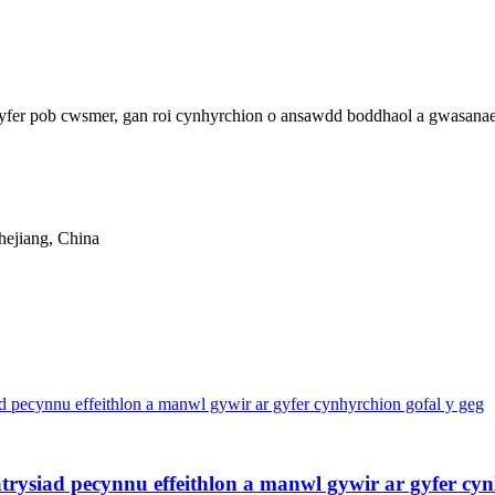
 gyfer pob cwsmer, gan roi cynhyrchion o ansawdd boddhaol a gwasanae
hejiang, China
atrysiad pecynnu effeithlon a manwl gywir ar gyfer cyn