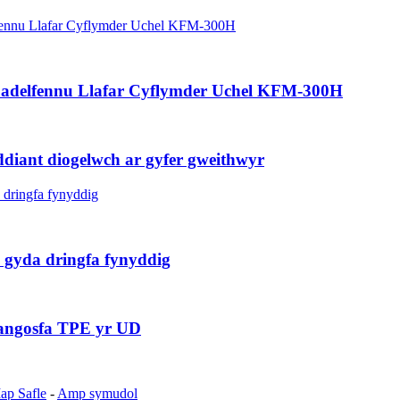
 Dadelfennu Llafar Cyflymder Uchel KFM-300H
ddiant diogelwch ar gyfer gweithwyr
 gyda dringfa fynyddig
ddangosfa TPE yr UD
ap Safle
-
Amp symudol