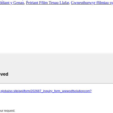
oddiant y Genau
,
Peiriant Ffilm Tenau Llafar
,
Gwneuthurwyr ffilmiau sy'