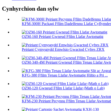
Cynhyrchion dan sylw
KFM-300H Packagi Ffilm Dadelfennu Llafar Cyflymder 
OZM-160 Peiriant Gwneud Ffilm Llafar Awtomatig
Peiriant Cymysgydd Emwlsio Gwactod Cyfres ZRX
OZM-340-4M Peiriant Gwneud Ffilm Tenau Llafar Awt
KFG-380 Ffilm Tenau Llafar Awtomatig Hiltio a Pri ...
OZM-120 Gwneud Ffilm Llafar Llafar (Math o Lab)
KFM-230 Peiriant Pecynnu Ffilm Tenau Llafar Awtomat