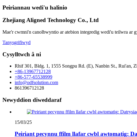
Peiriannau wedi'u halinio
Zhejiang Aligned Technology Co., Ltd
Mae'r cwmni'n canolbwyntio ar atebion integredig wedi'u teilwra ar
Tanysgrifiwyd
Cysylltwch â ni
Rhif 301, Bldg. 1, 1555 Songpu Rd. (E), Nanbin St., Rui'an, Z
+86-13967712128
+86-577-65538999
info@odfsolution.com
861396712128
Newyddion diweddaraf
15/03/25
Peiriant pecynnu ffilm llafar cwbl awtomatig: D