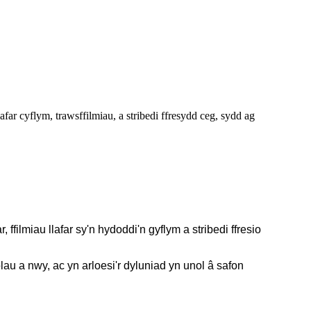
far cyflym, trawsffilmiau, a stribedi ffresydd ceg, sydd ag
 ffilmiau llafar sy'n hydoddi'n gyflym a stribedi ffresio
au a nwy, ac yn arloesi'r dyluniad yn unol â safon