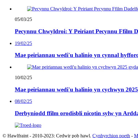
05/03/25
Pecynnu Chwyldroi: Y Peiriant Pecynnu Ffilm
19/02/25
Mae peiriannau wedi'u halinio yn cynnal hyffor
10/02/25
Mae peiriannau wedi'u halinio yn cychwyn 2025
08/02/25
Derbyniodd ffilm orodisbli nicotin sylw yn Ar
© Hawlfraint - 2010-2023: Cedwir pob hawl.
Cynhyrchion poeth
-
M