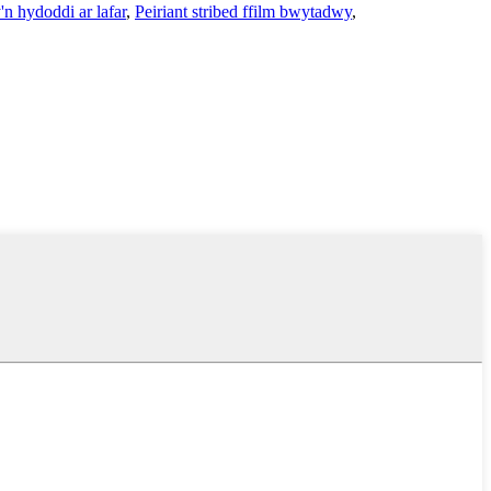
n hydoddi ar lafar
,
Peiriant stribed ffilm bwytadwy
,