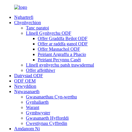
Nghartrefi
Chynhyrchion
Tanc paratoi
Llinell Gynhyrchu ODF
Offer Graddfa Beilot ODF
Offer ar raddfa ganol ODF
Offer Masnachol ODF
Peiriant Argraffu a Phacio
Peiriant Pecynnu Casét
Llinell gynhyrchu patsh trawsdermal
Offer affeithiwr
Datrysiad ODF
ODF OEM
Newyddion
Ngwasanaeth
Gwasanaethau Cyn-werthu
Gynhaliaeth
Warant
Gymhwyster
Gwasanaeth Hyfforddi
Cwestiynau Cyffredin
Amdanom Ni