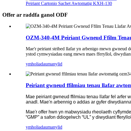
Peiriant Cartonio Sachet Awtomatig KXH-130
Offer ar raddfa ganol ODF
OZM-340-4M Peiriant Gwneud Ffilm Tenau
Mae'r peiriant stribed llafar yn arbenigo mewn gwneud deu
ystod cymwysiadau eang mewn maes fferyllol, diwydiant
ymholiadau
manylid
Peiriant gwneud ffilmiau tenau llafar awt
Mae peiriant gwneud ffilmiau tenau llafar fel arfer we
anadl. Mae'n arbennig o addas ar gyfer diwydiann
Mae'r offer hwn yn mabwysiadu rheolaeth cyflymder 
“GMP” a safon ddiogelwch “UL” y diwydiant fferyllol
ymholiadau
manylid