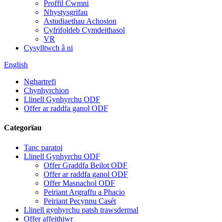
Proffil Cwmni
Nhystysgrifau
Astudiaethau Achosion
Cyfrifoldeb Cymdeithasol
VR
Cysylltwch â ni
English
Nghartrefi
Chynhyrchion
Llinell Gynhyrchu ODF
Offer ar raddfa ganol ODF
Categorïau
Tanc paratoi
Llinell Gynhyrchu ODF
Offer Graddfa Beilot ODF
Offer ar raddfa ganol ODF
Offer Masnachol ODF
Peiriant Argraffu a Phacio
Peiriant Pecynnu Casét
Llinell gynhyrchu patsh trawsdermal
Offer affeithiwr